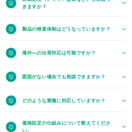
るケースがほとんどです。調達までお任せください。
Q
きますか？
※もちろんお客様からの持ち込みでの対応も可能ですので、
お気軽に
ご相談
ください。
当社の協力会社を通しての対応が可能です。製品外観には、
Q
塗装や研磨の質が大きく影響してきます。なので、当社が信
製品の検査体制はどうなっていますか？
頼できる方々に依頼する形となっています。
検査機器を使った何重もの検査と人為的な検査を行う体制を
Q
とっています。
海外への出荷対応は可能ですか？
また、お客様が求める品質については事前に入念なヒアリン
はい、可能です。運送面の問題で、納期にずれが生じる可能
グを行い、ミスが起こらないようにしています。
Q
性がございます。余裕をもったご依頼をお願いいたします。
図面がない場合でも相談できますか？
はい、可能です。図面作成のサポートも行わせていただきま
Q
すので、お気軽に
ご相談
ください。※寸法などがわかるよう
どのような業種に対応していますか？
に手書きの情報でも構いませんので、ご提供お願いします。
産業設備機器関連（FA業界など）、空圧機器関連、油圧機器
価格設定の仕組みについて教えてくださ
関連、光学機械関連、精密測定機器関連、医療機器関連、航
Q
い。