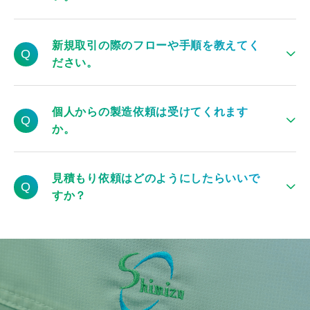
空産業関連、宇宙産業関連、ロボット関連などなど、多くの
業種に対して製品製造・提供が可能ですので、どんな業種の
価格については、加工に必要な工数、加工の複雑さ、材質、
方でもお気軽に
ご相談
ください。
新規取引の際のフローや手順を教えてく
ロット数、精度などの要素で決定しています。当社は「良品
Q
ださい。
質を適正価格で」という思いで加工を行っています。
詳細については
こちら
をご覧ください。「◯◯を作りたいん
個人からの製造依頼は受けてくれます
だけど…。」というご相談をいただければ、必要な技術のご
Q
か。
紹介や各種ご提案させていただきます。まずはお気軽に
お問
い合わせ
ください。
可能な限り対応いたします。まずは
ご相談
ください。
見積もり依頼はどのようにしたらいいで
※ロット数等によってお断りする可能性もございますので、
Q
すか？
ご了承ください。
本サイト、
お問い合わせフォーム
もしくは
お電話
でお問い合
わせください。