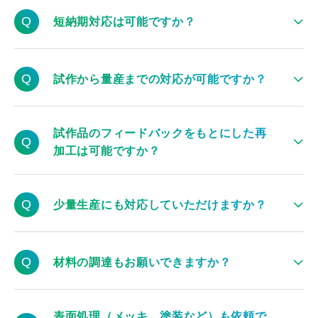
基本的には2～3営業日以内にお見積りをさせていただきます
Q
が、複雑な製品などについてはお打ち合わせ、社内検討の期
短納期対応は可能ですか？
間があるので、お時間がかかる場合があります。
加工品の内容によっては可能ですので、まずは
ご相談
くださ
Q
い。
試作から量産までの対応が可能ですか？
スケジュールや費用感は可能な限り、お客様のご都合に合わ
もちろん可能ですので、お気軽に
ご依頼
ください。
せた対応をさせていただきます。
試作品のフィードバックをもとにした再
Q
加工は可能ですか？
もちろん可能です。お客様が納得いく製品になるまでフィー
Q
ドバックをもとにした加工をさせていただきます。
少量生産にも対応していただけますか？
はい。1個から対応可能です。お気軽に
ご相談
ください。
Q
材料の調達もお願いできますか？
もちろん可能です。基本的には当社で材料の調達を行ってい
表面処理（メッキ、塗装など）も依頼で